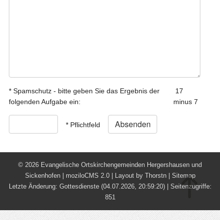
* Spamschutz - bitte geben Sie das Ergebnis der
17
folgenden Aufgabe ein:
minus 7
* Pflichtfeld
©
2026 Evangelische Ortskirchengemeinden Hergershausen und
Sickenhofen |
moziloCMS 2.0
| Layout by
Thorstn
|
Sitemap
Letzte Änderung:
Gottesdienste
(04.07.2026, 20:59:20) |
Seitenzugriffe:
851